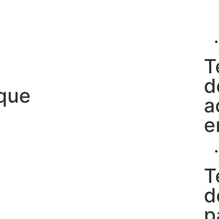
T
d
 que
a
e
T
d
p