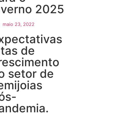
nverno 2025
maio 23, 2022
xpectativas
ltas de
rescimento
o setor de
emijoias
ós-
andemia.