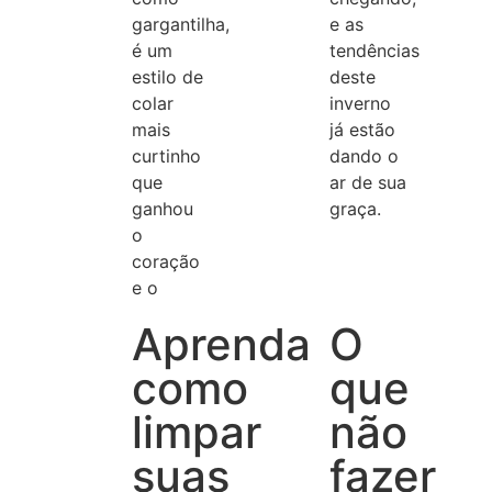
gargantilha,
e as
é um
tendências
estilo de
deste
colar
inverno
mais
já estão
curtinho
dando o
que
ar de sua
ganhou
graça.
o
coração
e o
Aprenda
O
como
que
limpar
não
suas
fazer