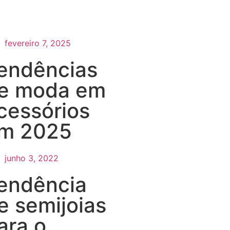
fevereiro 7, 2025
endências
e moda em
cessórios
m 2025
junho 3, 2022
endência
e semijoias
ara o