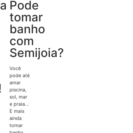
a
Pode
tomar
banho
com
Semijoia?
Você
pode até
amar
!
piscina,
sol, mar
e praia…
E mais
ainda
tomar
banho