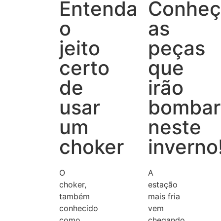
Entenda
Conheç
o
as
jeito
peças
certo
que
de
irão
usar
bombar
um
neste
choker
inverno
O
A
choker,
estação
também
mais fria
conhecido
vem
como
chegando,