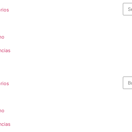
rios
mo
ncias
rios
mo
ncias