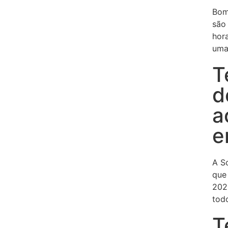
Bom
são
hor
uma
T
d
a
e
A So
que
202
tod
T