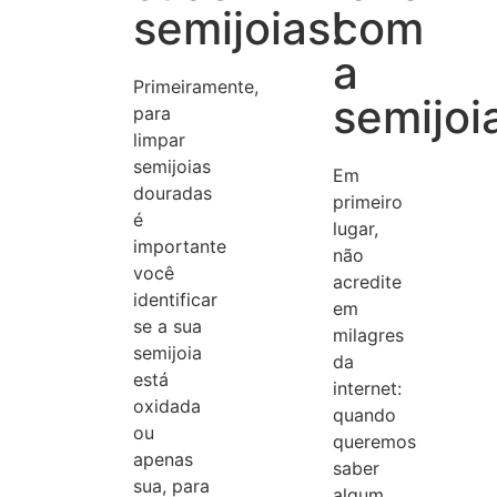
semijoias!
com
a
Primeiramente,
semijoi
para
limpar
semijoias
Em
douradas
primeiro
é
lugar,
importante
não
você
acredite
identificar
em
se a sua
milagres
semijoia
da
está
internet:
oxidada
quando
ou
queremos
apenas
saber
sua, para
algum