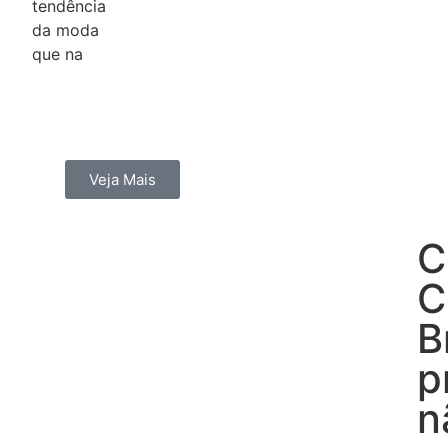
tendência
da moda
que na
Veja Mais
C
C
B
p
n