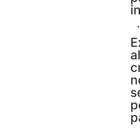
i
E
a
c
n
s
p
p